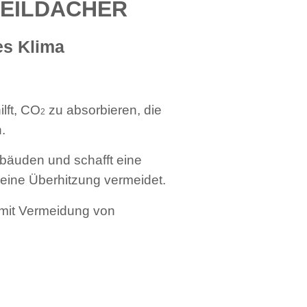
TEILDÄCHER
es Klima
lft, CO
zu absorbieren, die
2
.
ebäuden und schafft eine
eine Überhitzung vermeidet.
mit Vermeidung von