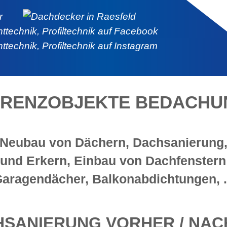
ERENZOBJEKTE BEDACHU
Neubau von Dächern, Dachsanierung
nd Erkern, Einbau von Dachfenstern 
aragendächer, Balkonabdichtungen, .
SANIERUNG VORHER / NA