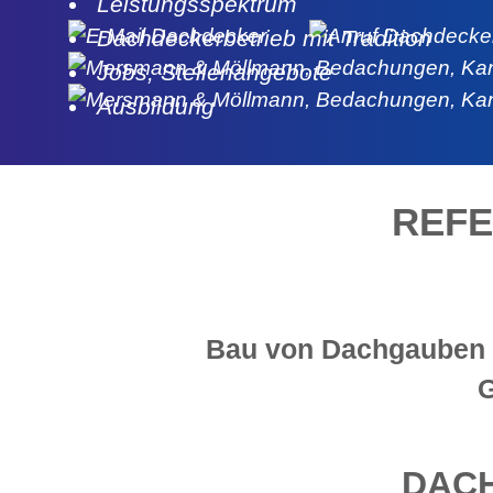
Leistungsspektrum
Dachdeckerbetrieb mit Tradition
Jobs, Stellenangebote
Ausbildung
REF
Bau von Dachgauben u
G
DACH