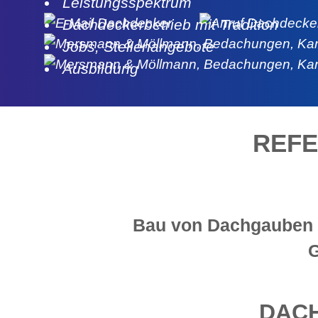
Leistungsspektrum
Dachdeckerbetrieb mit Tradition
Jobs, Stellenangebote
Ausbildung
REF
Bau von Dachgauben u
G
DACH