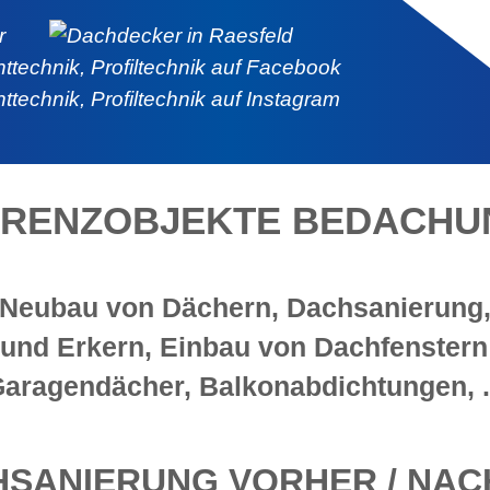
ERENZOBJEKTE BEDACHU
Neubau von Dächern, Dachsanierung
nd Erkern, Einbau von Dachfenstern 
aragendächer, Balkonabdichtungen, .
SANIERUNG VORHER / NA